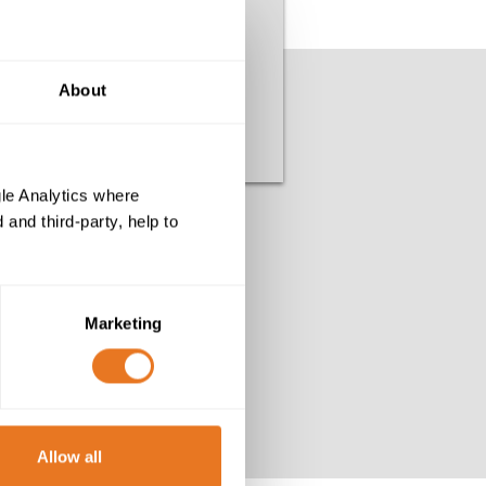
ble DIN VDE 0276
ble DIN VDE 0250
ble harmonisé
About
Retour à l'aperçu
le Analytics where
and third-party, help to
Marketing
Allow all