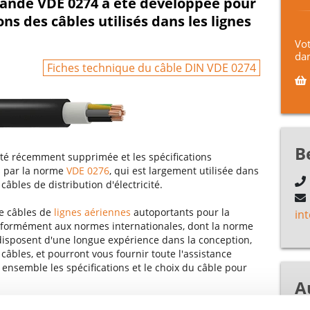
emande VDE 0274 a été développée pour
ns des câbles utilisés dans les lignes
Vot
dan
Fiches technique du câble DIN VDE 0274
B
té récemment supprimée et les spécifications
s par la norme
VDE 0276
, qui est largement utilisée dans
câbles de distribution d'électricité.
e câbles de
lignes aériennes
autoportants pour la
in
nformément aux normes internationales, dont la norme
isposent d'une longue expérience dans la conception,
e câbles, et pourront vous fournir toute l'assistance
nsemble les spécifications et le choix du câble pour
A
 exigences en matière de câbles de distribution et