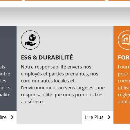
ESG & DURABILITÉ
FOR
ais
Notre responsabilité envers nos
Fourn
notre
employés et parties prenantes, nos
pour 
les
communautés locales et
compr
perts
l'environnement au sens large est une
utilis
alité
responsabilité que nous prenons très
régle
au sérieux.
appli
lire
Lire Plus