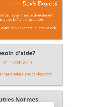
re devis sur mesure directement
s votre boîte de réception
Votre panier est actuellement vide
esoin d'aide?
+44 20 7241 8740
ternational@elandcables.com
utres Normes