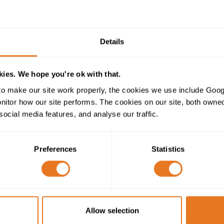
Câ
 seront nécessaires à votre application.
Câ
Câ
Details
ies. We hope you're ok with that.
o make our site work properly, the cookies we use include Goog
tor how our site performs. The cookies on our site, both owned 
social media features, and analyse our traffic.
Preferences
Statistics
NC
Allow selection