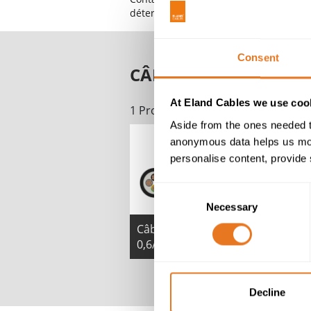
déterminer quels accessoires de câbles
Consent
CÂBLE DIN VDE 0274
At Eland Cables we use cook
1 Produits
Aside from the ones needed t
anonymous data helps us moni
personalise content, provide 
Consent
Necessary
Selection
Câble N2XH IEC 60502-1 XLPE FR
0,6/1 kV
Decline