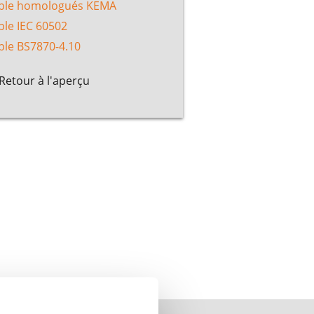
ble homologués KEMA
ble IEC 60502
ble BS7870-4.10
Retour à l'aperçu