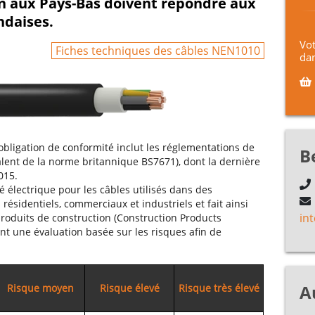
on aux Pays-Bas doivent répondre aux
ndaises.
Vot
Fiches techniques des câbles NEN1010
dan
 obligation de conformité inclut les réglementations de
B
alent de la norme britannique BS7671), dont la dernière
015.
électrique pour les câbles utilisés dans des
 résidentiels, commerciaux et industriels et fait ainsi
in
produits de construction (Construction Products
ent une évaluation basée sur les risques afin de
A
Risque moyen
Risque élevé
Risque très élevé