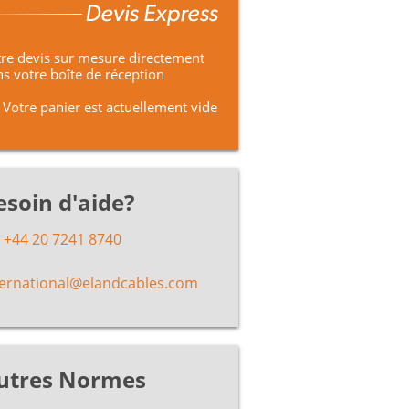
re devis sur mesure directement
s votre boîte de réception
Votre panier est actuellement vide
esoin d'aide?
+44 20 7241 8740
ternational@elandcables.com
utres Normes