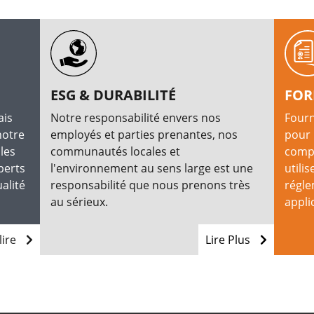
ESG & DURABILITÉ
FOR
ais
Notre responsabilité envers nos
Fourn
notre
employés et parties prenantes, nos
pour 
les
communautés locales et
compr
perts
l'environnement au sens large est une
utilis
alité
responsabilité que nous prenons très
régle
au sérieux.
appli
lire
Lire Plus