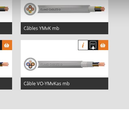
Câbles YMvK mb
Câble VO-YMvKas mb