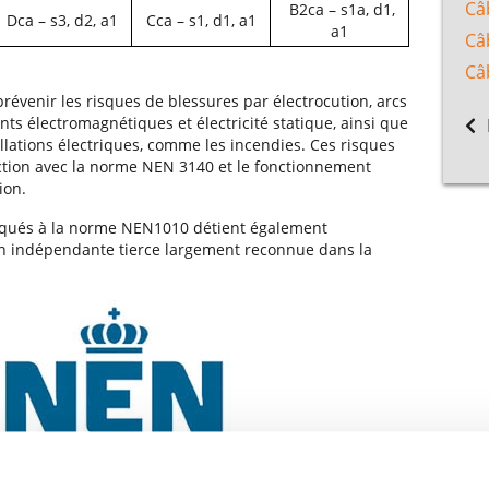
Câ
B2ca – s1a, d1,
Dca – s3, d2, a1
Cca – s1, d1, a1
a1
Câ
Câ
évenir les risques de blessures par électrocution, arcs
nts électromagnétiques et électricité statique, ainsi que
allations électriques, comme les incendies. Ces risques
ction avec la norme NEN 3140 et le fonctionnement
ion.
iqués à la norme NEN1010 détient également
on indépendante tierce largement reconnue dans la