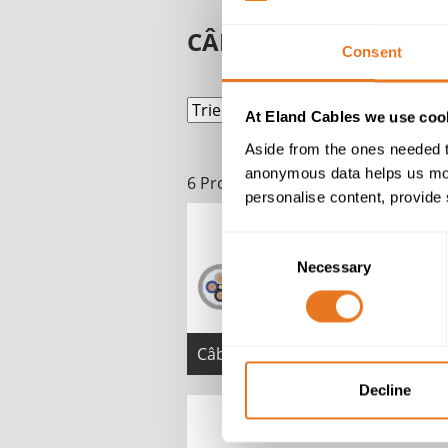
CÂBLES NEN1010
Consent
At Eland Cables we use cook
Aside from the ones needed t
anonymous data helps us moni
6 Produits
personalise content, provide 
Consent
Necessary
Selection
Câbles Z1G-YMz1Kas mbzh
Decline