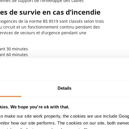
stèmes de support de l’enveloppe des câbles
s de survie en cas d’incendie
xigences de la norme BS 8519 sont classés selon trois
 du circuit et un fonctionnement continu pendant des
 services de secours et d’urgence pendant une
ant 30 minutes
ant 60 minutes
dant 120 minutes
nes dans les bâtiments de grande taille et complexes
60 minutes, tandis que 30 minutes sont acceptables
on l’application, les systèmes de lutte contre les
nctionnels pendant 60 ou 120 minutes. La norme BS
Details
u circuit n’est pas compromise par d’autres composants
 tels que des presse-étoupes, des jonctions, des
rt de câbles.
ies. We hope you're ok with that.
o make our site work properly, the cookies we use include Goog
les
Câbles de contrôle (alarme)
ntation
tor how our site performs. The cookies on our site, both owned 