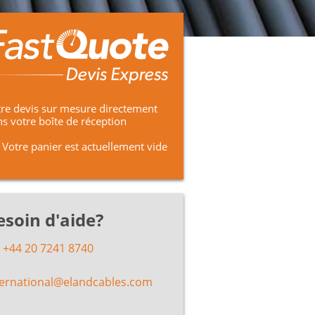
re devis sur mesure directement
s votre boîte de réception
Votre panier est actuellement vide
esoin d'aide?
+44 20 7241 8740
ternational@elandcables.com