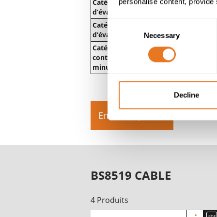
personalise content, provide 
Catégorie 1 – Moyen
F30 confo
d’évacuation 30 minutes
à BS 7846/
Consent
Catégorie 2 – Moyen
F60 confo
d’évacuation 60 minutes
à BS 7835/
Necessary
Selection
Catégorie 3 – Lutte
F120 conf
contre l’incendie 120
à BS 7846/
minutes
Decline
En savoir plus
BS8519 CABLE
4 Produits