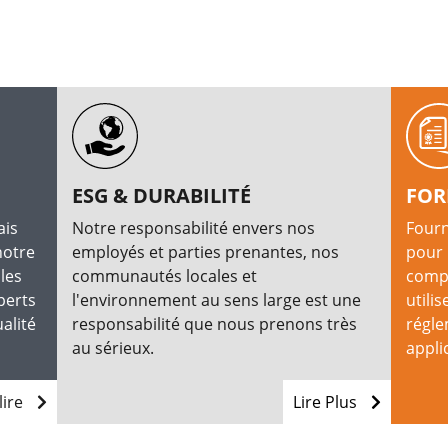
ESG & DURABILITÉ
FOR
ais
Notre responsabilité envers nos
Fourn
notre
employés et parties prenantes, nos
pour 
les
communautés locales et
compr
perts
l'environnement au sens large est une
utilis
alité
responsabilité que nous prenons très
régle
au sérieux.
appli
lire
Lire Plus