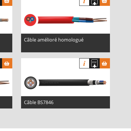
Câble amélioré homologué
Câble BS7846