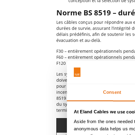
conception et la sélection de sy
Norme BS 8519 – durée
Les câbles conçus pour répondre aux e
durées de survie, assurant l’intégrité
délais prédéfinis, afin de soutenir les
évacuation et au-delà.
F30 – entièrement opérationnels pend
F60 – entièrement opérationnels pend
F120 – entièrement opérationnels pen
Les systèmes de protection des person
doivent rester opérationnels pendant 
pour les autres types de bâtiments. Sel
incendies doivent être entièrement fo
Consent
8519 garantit que l’intégrité au feu d
du système de distribution électrique,
terminaisons et des systèmes de suppo
At Eland Cables we use cook
Aside from the ones needed t
Câb
Catégorie
d’alime
anonymous data helps us moni