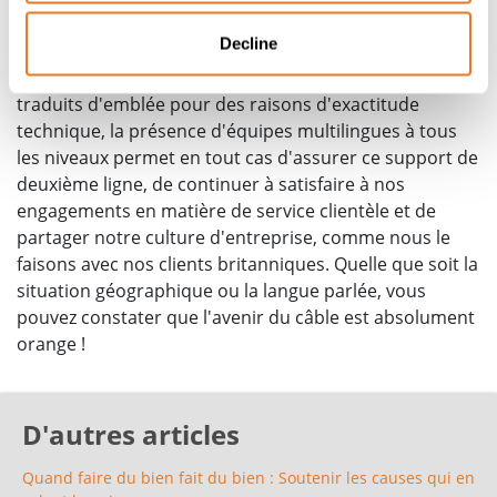
lancement d'autres sites traduits continuera à
Decline
représenter un objectif marketing de premier plan. Si
certains éléments ne peuvent évidemment être
traduits d'emblée pour des raisons d'exactitude
technique, la présence d'équipes multilingues à tous
les niveaux permet en tout cas d'assurer ce support de
deuxième ligne, de continuer à satisfaire à nos
engagements en matière de service clientèle et de
partager notre culture d'entreprise, comme nous le
faisons avec nos clients britanniques. Quelle que soit la
situation géographique ou la langue parlée, vous
pouvez constater que l'avenir du câble est absolument
orange !
D'autres articles
Quand faire du bien fait du bien : Soutenir les causes qui en