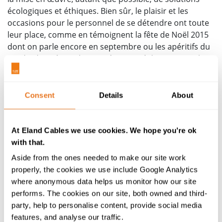
écologiques et éthiques. Bien sûr, le plaisir et les
occasions pour le personnel de se détendre ont toute
leur place, comme en témoignent la fête de Noël 2015
dont on parle encore en septembre ou les apéritifs du
vendredi après-midi, qui créent un réel sentiment de
camaraderie!
Cependant, le choix d'une telle culture devient plus
Consent
Details
About
difficile quand les activités sont réparties sur plusieurs
sites. Depuis l'ouverture de nouvelles agences dans le
reste de l'Europe, l'enjeu ne se limite plus aux sites
At Eland Cables we use cookies. We hope you're ok
britanniques et rend encore plus importante la
with that.
question de l'appartenance commune. Prenez par
Aside from the ones needed to make our site work
exemple la France, notre partenaire commercial le plus
properly, the cookies we use include Google Analytics
proche et le troisième pays importateur (en GBP) pour
where anonymous data helps us monitor how our site
le R-U après l'Allemagne et les USA. Selon
HM Revenue
performs. The cookies on our site, both owned and third-
and Customs Overseas Trade Statistics
, sur les
party, help to personalise content, provide social media
11,6 milliards de livres d'exportations vers l'UE en
features, and analyse our traffic.
juillet 2016, 1,46 milliard de livres étaient destinés à la