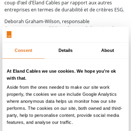
coup d’œil d’Eland Cables par rapport aux autres
entreprises en termes de durabilité et de critères ESG.
Deborah Graham-Wilson, responsable
Communications et ESG, explique : « l’obtention du
statut de médaille Gold
est une reconnaissance du
sérieux avec lequel nous prenons nos engagements
envers des opérations durables. Nous accordons de
Consent
Details
About
l’importance aux petits détails mais tenons également
compte de la situation dans son ensemble, et nous
intégrons notre chaîne d’approvisionnement dans
At Eland Cables we use cookies. We hope you're ok
notre mission. »
with that.
Aside from the ones needed to make our site work
Hautement estimé et exhaustif, le groupe Ecovadis est
properly, the cookies we use include Google Analytics
la plateforme de plus en plus choisie par les
where anonymous data helps us monitor how our site
entreprises d’un large éventail de secteurs focalisées
performs. The cookies on our site, both owned and third-
sur la réduction des émissions de carbone mais
party, help to personalise content, provide social media
également sur des critères plus larges liés aux
Objectifs
features, and analyse our traffic.
de développement durable du Pacte mondial des