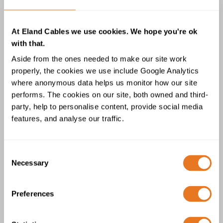
At Eland Cables we use cookies. We hope you're ok
with that.
Aside from the ones needed to make our site work
Câble XAI Armés 3.6/6kV IEC 60092-
properly, the cookies we use include Google Analytics
354
where anonymous data helps us monitor how our site
performs. The cookies on our site, both owned and third-
party, help to personalise content, provide social media
features, and analyse our traffic.
Consent
Necessary
Selection
Câble XAI Armés 6/10kV IEC 60092-
354
Preferences