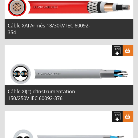
Câble XAI Armés 18/30kV IEC 60092-
354
Câble XI(c) d'Instrumentation
150/250V IEC 60092-376