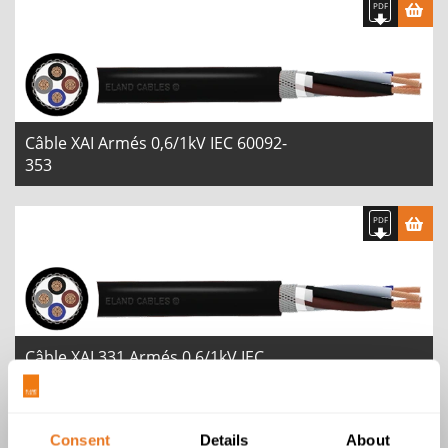
Câble XAI Armés 0,6/1kV IEC 60092-
353
Câble XAI 331 Armés 0,6/1kV IEC
60092-353
Consent
Details
About