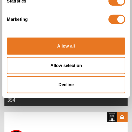
Statistics
Marketing
Câble XAI Armés 8,7/15kV IEC 60092-
354
Allow all
Allow selection
Decline
Câble XAI Armés 12/20kV IEC 60092-
354