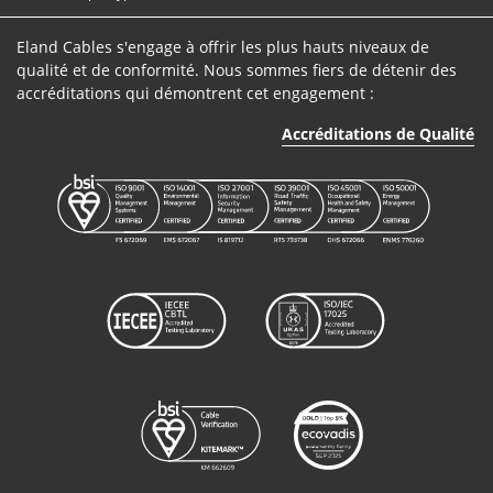
60092-353
Eland Cables s'engage à offrir les plus hauts niveaux de
Câble XI
qualité et de conformité. Nous sommes fiers de détenir des
0,6/1kV
accréditations qui démontrent cet engagement :
ASHIMU01120
1
n/a
IEC
60092-353
Accréditations de Qualité
Câble XI
0,6/1kV
ASHIMU01150
1
n/a
IEC
60092-353
Câble XI
0,6/1kV
ASHIMU01185
1
n/a
IEC
60092-353