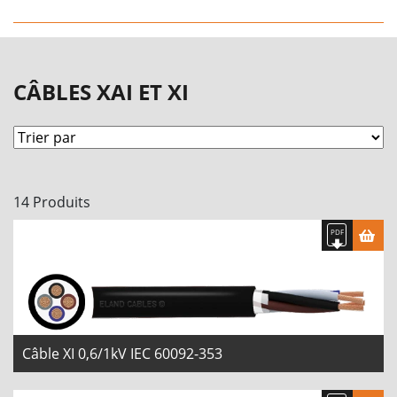
CÂBLES XAI ET XI
14 Produits
Câble XI 0,6/1kV IEC 60092-353