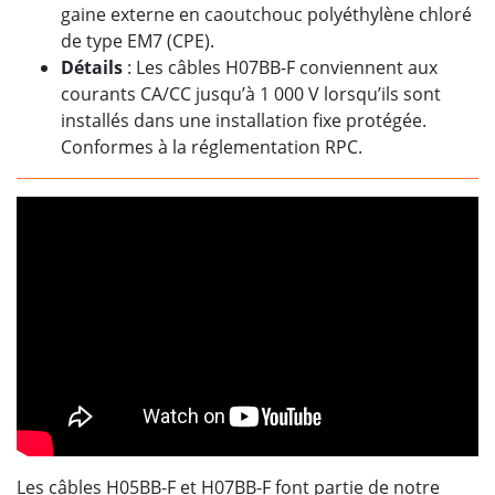
gaine externe en caoutchouc polyéthylène chloré
de type EM7 (CPE).
Détails
: Les câbles H07BB-F conviennent aux
courants CA/CC jusqu’à 1 000 V lorsqu’ils sont
installés dans une installation fixe protégée.
Conformes à la réglementation RPC.
Les câbles H05BB-F et H07BB-F font partie de notre