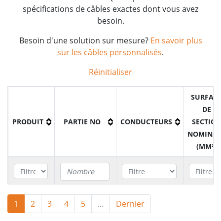
spécifications de câbles exactes dont vous avez
besoin.
Besoin d'une solution sur mesure?
En savoir plus
sur les câbles personnalisés
.
Réinitialiser
SURFAC
DE
PRODUIT
PARTIE NO
CONDUCTEURS
SECTIO
NOMINAL
(MM²)
Câble
1
2
3
B5B0200075BK
4
5
...
Dernier
2
0.75mm
H05BB-F