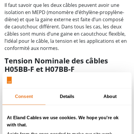
Il faut savoir que les deux câbles peuvent avoir une
isolation en MEPD (monomère d’éthylène-propylène-
diène) et que la gaine externe est faite d’un composé
de caoutchouc différent. Dans tous les cas, les deux
câbles sont munis d’une gaine en caoutchouc flexible,
l’idéal pour le câble, la tension et les applications et en
conformité aux normes.
Tension Nominale des câbles
H05BB-F et H07BB-F
Le H05BB-F a une tension nominale de 300/500 V et
s’applique aux conducteurs d’un diamètre maximum
d’1 mm² tandis que le H07BB-F convient pour les
Consent
Details
About
installations ayant une tension de 450/750 V et
acceptent les conducteurs de plus grands diamètres.
Le câble H07BB-F convient aux courants CA/CC jusqu’à
At Eland Cables we use cookies. We hope you're ok
1 000 V lorsqu’il est installé dans une installation fixe
with that.
protégée.