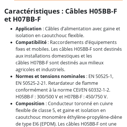
Caractéristiques : Câbles H05BB-F
et H07BB-F
Application
: Câbles d’alimentation avec gaine et
isolation en caoutchouc flexible.
Compatibilité
: Raccordements d’équipements
fixes et mobiles. Les câbles H05BB-F sont destinés
aux installations domestiques et les
câbles H07BB-F sont destinés aux milieux
agricoles et industriels.
Normes et tensions nominales
: EN 50525-1,
EN 50525-2-21. Retardateur de flamme
conformément à la norme CEI/EN 60332-1-2.
H05BB-F : 300/500 V et H07BB-F : 450/750 V.
Composition
: Conducteur toronné en cuivre
flexible de classe 5, et gaine et isolation en
caoutchouc monomère éthylène-propylène-diène
de type EI6 (EPDM). Les câbles H05BB-F ont une