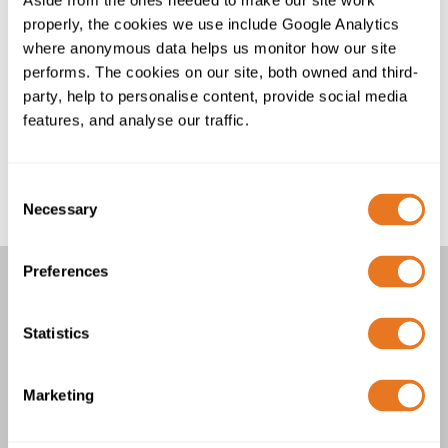
Aside from the ones needed to make our site work
Fiche technique des câbles H05BB-
properly, the cookies we use include Google Analytics
F et H07BB-F
where anonymous data helps us monitor how our site
performs. The cookies on our site, both owned and third-
Les données techniques concernent les dimensions,
party, help to personalise content, provide social media
les poids nominaux et les caractéristiques électriques
features, and analyse our traffic.
des câbles. Pour toute assistance supplémentaire
concernant les spécifications ou le dimensionnement
des câbles, veuillez contacter notre équipe.
Consent
Necessary
Selection
Preferences
CÂBLES H05BB-F ET H07BB-F
Statistics
2 Produits
Marketing