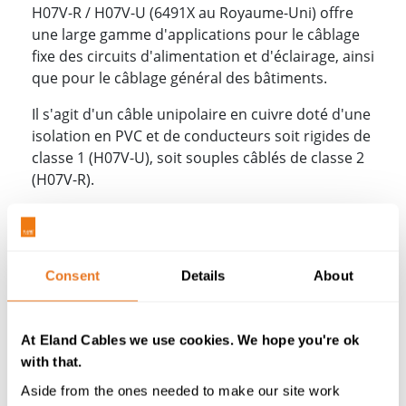
H07V-R / H07V-U (6491X au Royaume-Uni) offre
une large gamme d'applications pour le câblage
fixe des circuits d'alimentation et d'éclairage, ainsi
que pour le câblage général des bâtiments.
Il s'agit d'un câble unipolaire en cuivre doté d'une
isolation en PVC et de conducteurs soit rigides de
classe 1 (H07V-U), soit souples câblés de classe 2
(H07V-R).
Les câbles sont souvent appelés câbles simples,
câbles pour conduits, câbles de mise à la terre ou
câbles de mise à la terre. Il est également courant
Consent
Details
About
de rechercher ce câble avec l'orthographe
suivante : HO7V-R ou HO7V-U.
At Eland Cables we use cookies. We hope you're ok
Spécification du câble H07Z-R
with that.
/ H07V-U (6491X)
Aside from the ones needed to make our site work