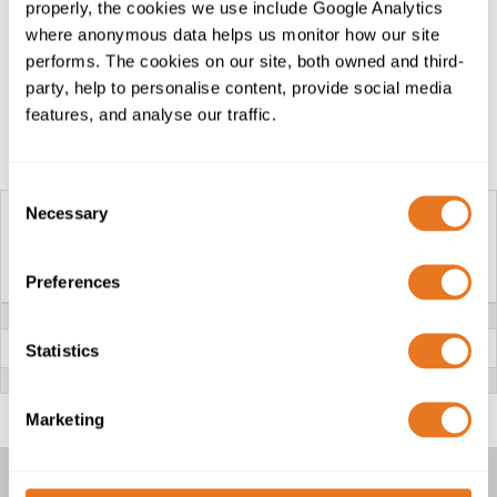
Tension nominale et
properly, the cookies we use include Google Analytics
couleurs d'isolation du câble
where anonymous data helps us monitor how our site
performs. The cookies on our site, both owned and third-
H07Z-R / H07V-U
party, help to personalise content, provide social media
features, and analyse our traffic.
Tableau de construction
Consent
Necessary
Selection
CÂBLE H07V-R / H07V-U
(6491X)
Preferences
TENSION NOMINALE
450/750V
CONDUCTEUR
H07V-R: Cuivre toronné (Classe 2)
Statistics
H07V-U: Cuivre massif (Classe 1)
ISOLATION
PVC (Chlorure de polyvinyle)
Marketing