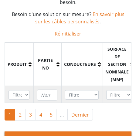
besoin.
Besoin d'une solution sur mesure?
En savoir plus
sur les câbles personnalisés
.
Réinitialiser
SURFACE
DE
PARTIE
PRODUIT
CONDUCTEURS
SECTION
NO
NOMINALE
(MM²)
Câble
1
2
3
4
5
...
Dernier
H07V-R /
A2XBK400
1
400mm²
H07V-U
(6491X)