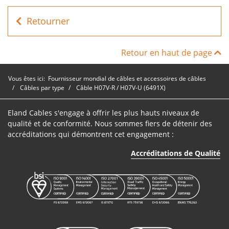
Câble
H07V-R /
Retourner
A2XBL630
1
630mm²
H07V-U
(6491X)
Retour en haut de page
Câble
H07V-R /
Vous êtes ici:
Fournisseur mondial de câbles et accessoires de câbles
A2XBR400
1
400mm²
H07V-U
Câbles par type
Câble H07V-R / H07V-U (6491X)
(6491X)
Eland Cables s'engage à offrir les plus hauts niveaux de
Câble
qualité et de conformité. Nous sommes fiers de détenir des
H07V-R /
accréditations qui démontrent cet engagement :
A2XBR500
1
500mm²
H07V-U
(6491X)
Accréditations de Qualité
Câble
H07V-R /
A2XBR630
1
630mm²
H07V-U
(6491X)