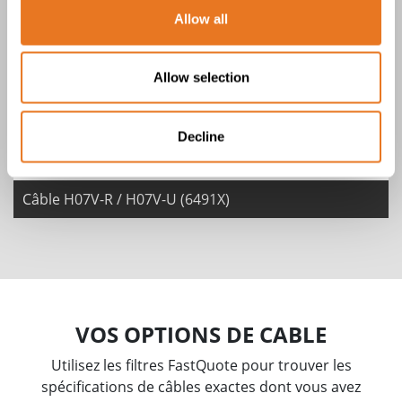
CÂBLE H07V-R / H07V-U (6491X)
Allow all
1 Produits
Allow selection
Decline
Câble H07V-R / H07V-U (6491X)
VOS OPTIONS DE CABLE
Utilisez les filtres FastQuote pour trouver les
spécifications de câbles exactes dont vous avez