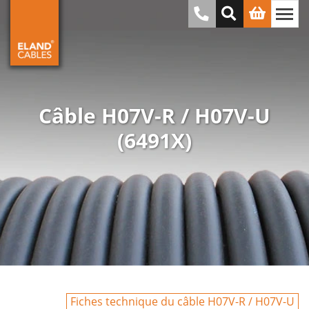
Câble H07V-R / H07V-U
(6491X)
Fiches technique du câble H07V-R / H07V-U