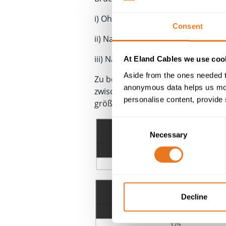
i) Ohne Eintauchen
Consent
ii) Nach Eintauchen in Trinkwasser 
iii) Nach Eintauchen in Trinkwasser 
At Eland Cables we use cook
Aside from the ones needed t
Zu berechnen sind die Zugfestigk
anonymous data helps us moni
zwischen dem Eintauchen nach 28
personalise content, provide 
größer oder gleich den in der na
Consent
Necessary
Selection
Decline