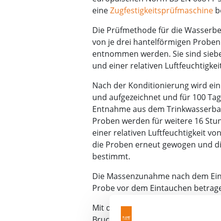
eine
Zugfestigkeitsprüfmaschine
b
Die Prüfmethode für die Wasserbes
von je drei hantelförmigen Probe
entnommen werden. Sie sind sieben
und einer relativen Luftfeuchtigkei
Nach der Konditionierung wird ein
und aufgezeichnet und für 100 Tage
Entnahme aus dem Trinkwasserbad
Proben werden für weitere 16 Stun
einer relativen Luftfeuchtigkeit vo
die Proben erneut gewogen und di
bestimmt.
Die Massenzunahme nach dem Eint
Probe vor dem Eintauchen betrag
Mit den übrigen drei Probensätzen
Bruchdehnung des Kabels bestim