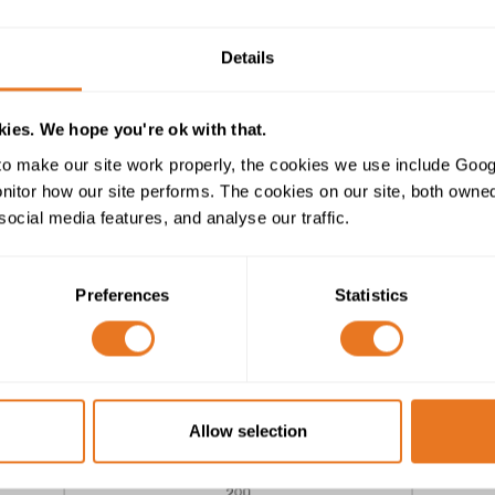
Details
bei (50 ± 2) °C für 28 Tage
bei (50 ± 2) °C für 100 Tage.
ies. We hope you're ok with that.
o make our site work properly, the cookies we use include Goog
eit und die Bruchdehnung sowie die Änderung
tor how our site performs. The cookies on our site, both owned 
 Tagen und 100 Tagen. Die Ergebnisse müssen
social media features, and analyse our traffic.
chstehenden Tabelle angegebenen Werten sein.
Preferences
Statistics
Allow selection