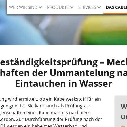
WER WIR SIND
PRODUKTE
SERVICES
DAS CABL
eständigkeitsprüfung – Mec
chaften der Ummantelung n
Eintauchen in Wasser
g wird ermittelt, ob ein Kabelwerkstoff für ein
W
eeignet ist. Sie kann auch als Prüfung zur
enschaften eines Kabelmantels nach dem
u
werden. Zur Durchführung der Prüfung nach der
01 werden ein beheiztes Wasserbad und