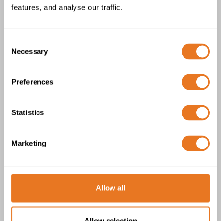
H07V-R & H07V-U Kabel (6491X)
features, and analyse our traffic.
Consent
Necessary
Selection
Preferences
H03VV-F Kabel
Statistics
Marketing
Allow all
H05VV-F Kabel
Allow selection