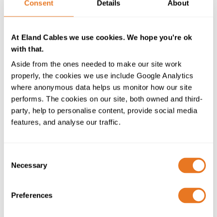
ineffiziente Maschinen im Einsatz, deren
Consent
Details
About
Modernisierung oder Austausch besser wäre? Gibt es
Maschinen, die tagsüber eingeschaltet sind, ohne in
At Eland Cables we use cookies. We hope you're ok
Betrieb zu sein und die ohne Störungen oder
with that.
Verzögerungen hoch- bzw. heruntergefahren werden
könnten? Bleiben Batterien länger an den
Aside from the ones needed to make our site work
Aufladegeräten, als es zum Aufladen auf 100 % nötig
properly, the cookies we use include Google Analytics
ist? In vielen Fällen ging es darum, Gewohnheiten zu
where anonymous data helps us monitor how our site
ändern – das Licht auszuschalten, wenn der Raum leer
performs. The cookies on our site, both owned and third-
ist, und den Computer herunterzufahren, anstatt ihn
party, help to personalise content, provide social media
im Standby‑Modus zu lassen. Es wurden auch
features, and analyse our traffic.
verbesserte, energieeffizientere Leuchtmittel
eingesetzt, aber es ging vor allem um schrittweise
Verbesserungen und die Idee, dass jeder kleine Beitrag
Consent
Necessary
hilft… denn das tut er.
Selection
Mitarbeiterbeteiligung
Preferences
Um diese schrittweisen Erfolge zu erzielen, müssen wir
Gewohnheiten ändern und
jeden einzelnen Mitarbeiter