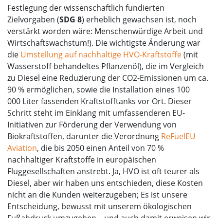
Festlegung der wissenschaftlich fundierten
Zielvorgaben (
SDG 8
) erheblich gewachsen ist, noch
verstärkt worden wäre: Menschenwürdige Arbeit und
Wirtschaftswachstum!). Die wichtigste Änderung war
die
Umstellung auf nachhaltige HVO-Kraftstoffe
(mit
Wasserstoff behandeltes Pflanzenöl), die im Vergleich
zu Diesel eine Reduzierung der CO2-Emissionen um ca.
90 % ermöglichen, sowie die Installation eines 100
000 Liter fassenden Kraftstofftanks vor Ort. Dieser
Schritt steht im Einklang mit umfassenderen EU-
Initiativen zur Förderung der Verwendung von
Biokraftstoffen, darunter die Verordnung
ReFuelEU
Aviation
, die bis 2050 einen Anteil von 70 %
nachhaltiger Kraftstoffe in europäischen
Fluggesellschaften anstrebt. Ja, HVO ist oft teurer als
Diesel, aber wir haben uns entschieden, diese Kosten
nicht an die Kunden weiterzugeben; Es ist unsere
Entscheidung, bewusst mit unserem ökologischen
Fußabdruck umzugehen – und auch damit erweisen wir