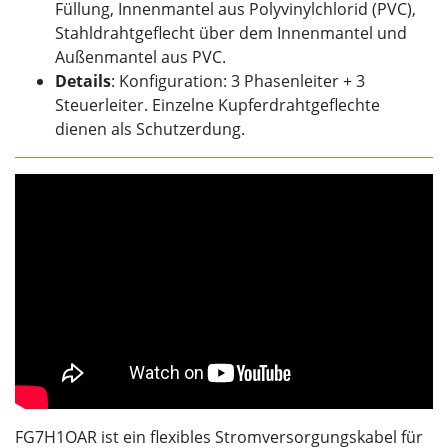
Füllung, Innenmantel aus Polyvinylchlorid (PVC),
Stahldrahtgeflecht über dem Innenmantel und
Außenmantel aus PVC.
Details
: Konfiguration: 3 Phasenleiter + 3
Steuerleiter. Einzelne Kupferdrahtgeflechte
dienen als Schutzerdung.
FG7H1OAR ist ein flexibles Stromversorgungskabel für