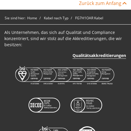
FG7H1OAR Kabel
Zurück zum Anfang
3,6/6kV und
A7K06KV1185RD
3+3
1
6/10kV
Sie sind hier:
Home
Kabel nach Typ
FG7H1OAR Kabel
FG7H1OAR Kabel
Als Unternehmen, das sich auf Qualität und Compliance
3,6/6kV und
A7K10KV1025RD
3+3
2
konzentriert, sind wir stolz auf die Akkreditierungen, die wir
6/10kV
besitzen:
FG7H1OAR Kabel
Qualitätsakkreditierungen
3,6/6kV und
A7K10KV1035RD
3+3
3
6/10kV