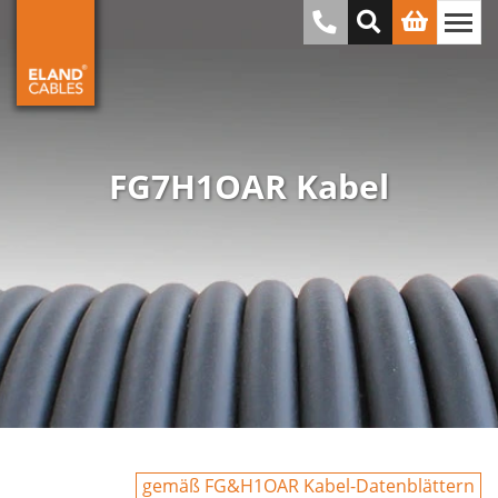
FG7H1OAR Kabel
gemäß FG&H1OAR Kabel-Datenblättern