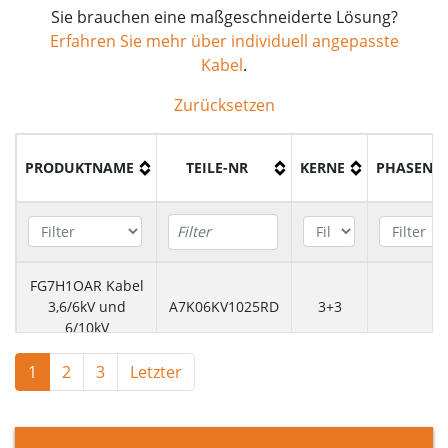
Sie brauchen eine maßgeschneiderte Lösung?
Erfahren Sie mehr über individuell angepasste
Kabel
.
Zurücksetzen
PRODUKTNAME
TEILE-NR
KERNE
PHASENLE
FG7H1OAR Kabel
3,6/6kV und
A7K06KV1025RD
3+3
2
6/10kV
1
2
3
Letzter
FG7H1OAR Kabel
3,6/6kV und
A7K06KV1035RD
3+3
3
6/10kV