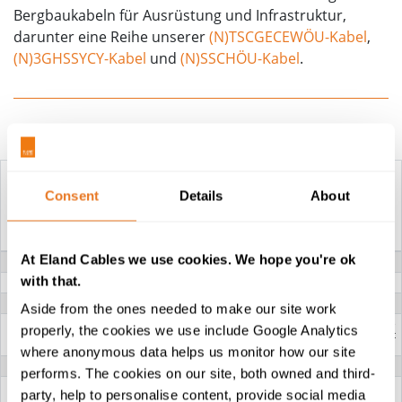
Bergbaukabeln für Ausrüstung und Infrastruktur,
darunter eine Reihe unserer
(N)TSCGECEWÖU-Kabel
,
(N)3GHSSYCY-Kabel
und
(N)SSCH
Ö
U-Kabel
.
Konstruktionstabelle
Consent
Details
About
FG7H1OAR
FG7H1OAR
KABEL...
KABEL...
At Eland Cables we use cookies. We hope you're ok
SPANNUNG
3,6/6 kV, 6/10 kV
8,7/15 kV, 12/20 kV
with that.
PHASENLEITER
Klasse 5 Flexibles mehrdrahtiges Kupfer
ISOLIERUNG
Hart-Ethylen-Propylengummi (HEPR)
Aside from the ones needed to make our site work
HALBLEITENDE SCHICHTEN
Halbleitende Bänder über dem Leiter und eine
properly, the cookies we use include Google Analytics
innere und äußere halbleitende Gummischicht
auf der Isolierung
where anonymous data helps us monitor how our site
ERDUNGSSCHUTZLEITER
Individuelles Kupferdrahtgeflecht
performs. The cookies on our site, both owned and third-
STEUERLEITER
Klasse 5 Flexibles mehrdrahtiges verzinntes
party, help to personalise content, provide social media
Kupfer