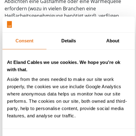
Abdichten eine Gasflamme oder eine Wärmequelle
erfordern (wozu in vielen Branchen eine
Heißarbeitsgenehmigung benötigt wird), verfügen
kaltverformende Kabel über einen abnehmbaren Kern,
der beim Abwickeln eine Abdichtung um das Kabel
herum bildet.
Consent
Details
About
Bei den Mittelspannungskabelverbindungen sind die
mechanischen Verbinder für den Leiter (Aluminium
At Eland Cables we use cookies. We hope you're ok
oder Kupfer) und den Kupferdrahtschirm im
with that.
Lieferumfang enthalten. Unabhängig von der
Spannung sind die Kaltverformungs- und
Aside from the ones needed to make our site work
Wärmeschrumpfverbindungen für alle polymeren
properly, the cookies we use include Google Analytics
Ummantelungsoptionen, für XLPE- und EPR-
where anonymous data helps us monitor how our site
Isolierungen, in ein- oder dreiadrigen Ausführungen
performs. The cookies on our site, both owned and third-
geeignet.
party, help to personalise content, provide social media
features, and analyse our traffic.
In allen Fällen müssen PILC-Kabel (papierisoliert,
bleibeschichtet) auf andere Art behandelt werden. Für
die Verbindung von PILC mit XLPE- oder EPR-isolierten