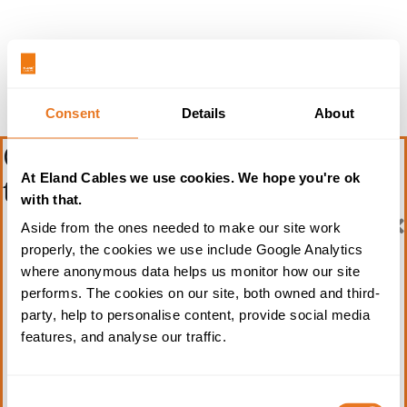
Consent
Details
About
Course: Câbles moyenne
At Eland Cables we use cookies. We hope you're ok
tension
with that.
Formation professionnelle
Aside from the ones needed to make our site work
properly, the cookies we use include Google Analytics
continue sur les câbles –
where anonymous data helps us monitor how our site
Formulaire de demande
performs. The cookies on our site, both owned and third-
party, help to personalise content, provide social media
Remplissez le formulaire ci-dessous pour demander
features, and analyse our traffic.
plus d'informations sur l'une de nos formations
professionnelles continues sur les câbles. Vous
pouvez également nous contacter par e-mail à
Consent