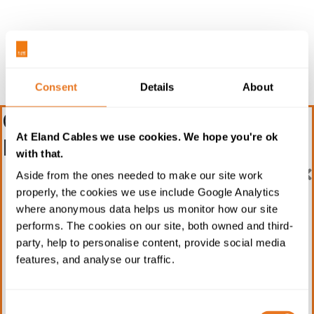
Consent
Details
About
Course: Construction
At Eland Cables we use cookies. We hope you're ok
Materials Applications
with that.
Formation professionnelle
Aside from the ones needed to make our site work
properly, the cookies we use include Google Analytics
continue sur les câbles –
where anonymous data helps us monitor how our site
Formulaire de demande
performs. The cookies on our site, both owned and third-
party, help to personalise content, provide social media
Remplissez le formulaire ci-dessous pour demander
features, and analyse our traffic.
plus d'informations sur l'une de nos formations
professionnelles continues sur les câbles. Vous
pouvez également nous contacter par e-mail à
Consent